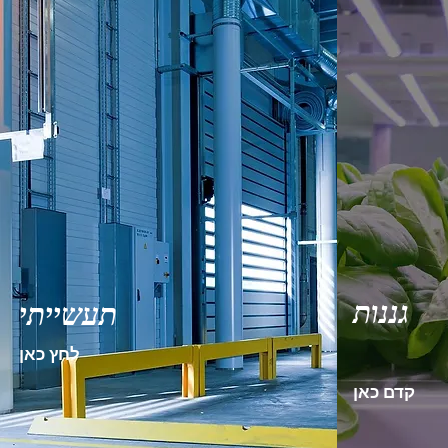
גננות
תעשייתי
לחץ כאן
קדם כאן