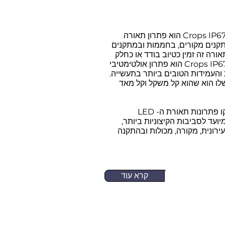
Crops IP67 Full Spectrum הוא פתרון תאורה
מתקנים מקורים, בחממות ובמתקנים
אורה זה זמין כטיוב בודד או כחלק
ממערכת מנורות. Crops IP67 הוא פתרון אולטימטיבי
והעמידות הטובים ביותר בתעשייה.
 שלו הוא שהוא קל משקל וקל מאד
מוצר הדגל הזה, בקו פתרונות תאורת ה- LED
ועד לסביבות הקיצוניות ביותר,
רונית, מקורה, מכולות ובהתקנה
קרא עוד