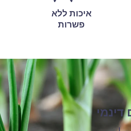
איכות ללא
פשרות
דינמי