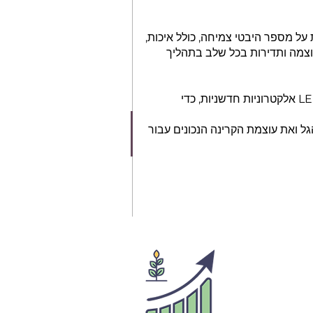
על מספר היבטי צמיחה, כולל איכות,
 עוצמה ותדירות בכל שלב בתהליך
צוות המקצוענים של Bioled מינף ידע נרחב לפיתוח ספקטרום גלי אור מדויק, המבוסס על שילוב של נוריות LED אלקטרוניות חדשניות, כדי
ל ואת עוצמת הקרינה הנכונים עבור