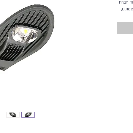
וד חברת
צמתים,
 משרד
ל יוולד: