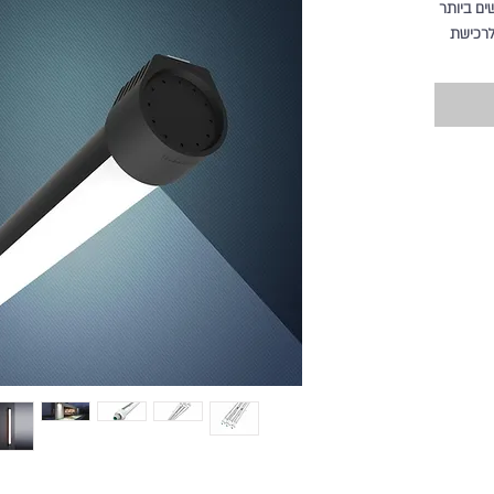
שים ביותר
לרכישת
ד:
02-