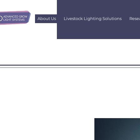
About Us
Livestock Lighting Solutions
Rese