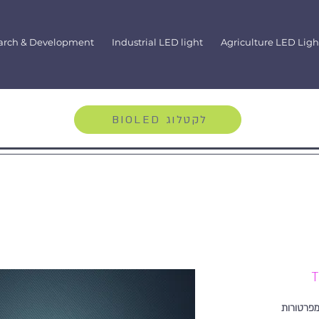
arch & Development
Industrial LED light
Agriculture LED Ligh
BIOLED לקטלוג
מפרטורות