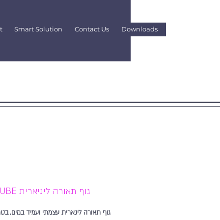
t
Smart Solution
Contact Us
Downloads
TUBE גוף תאורה ליניארית
גוף תאורה לינארית עצמתי ועמיד במים, בט