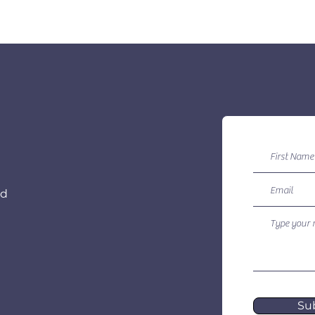
ed
Su