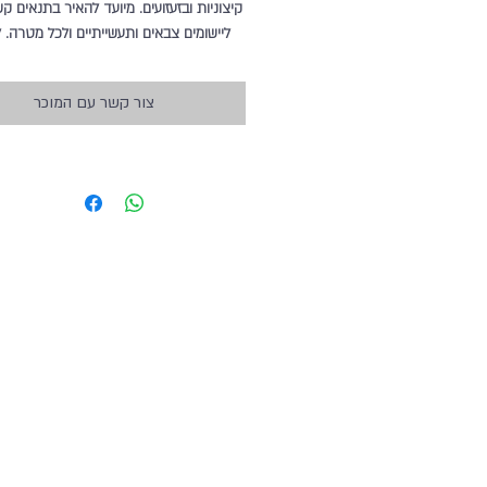
קיצוניות ובזעזועים. מיועד להאיר בתנאים ק
ליישומים צבאים ותעשייתיים ולכל מטרה. 
המוצר צור קשר עם שירות לקוחות ביול
9967001
צור קשר עם המוכר