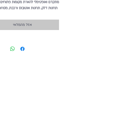
מתקדם ואופטימלי להארת מקומות פתוחים ו
תחנות דלק, תחנות אוטובוס ורכבת, מסחר,
בריכות שחיה, מתקנים ספורט ועוד. מיועד
בתנאים קשים; מים - IP67.
אזל מהמלאי
לרכישת מוצר צור קשר עם שירות לקוחות בי
9967001