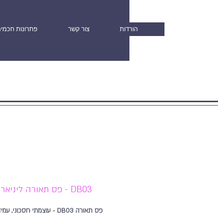
הורדות
צור קשר
פתרונות חכמי
DB03 - פס תאורה ליניארית
פס תאורה DB03 - עוצמתי חסכוני, 