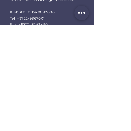
Kibbutz Tzuba 9087000
Tel. +9722-9967001
Fax.
+9722-6243490
info@bioled.co.il